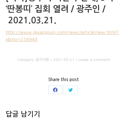
‘딴봉띠’ 집회 열려 / 광주인 /
2021.03.21.
http://www.gwangjuin.com/news/articleView.html?
idxno=218944
Category:
공지사항
2021-05-21
Leave a comment
Share this post
답글 남기기