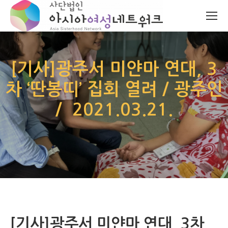
[기사]광주서 미얀마 연대, 3
차 ‘딴봉띠’ 집회 열려 / 광주인
/ 2021.03.21.
[기사]광주서 미얀마 연대, 3차