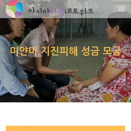
미얀마 지진피해 성금 모금