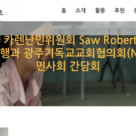
홈
소개
활동
후원
홈
소개
활동
후원
카렌난민위원회 Saw Robert
행과 광주기독교교회협의회(N
민사회 간담회