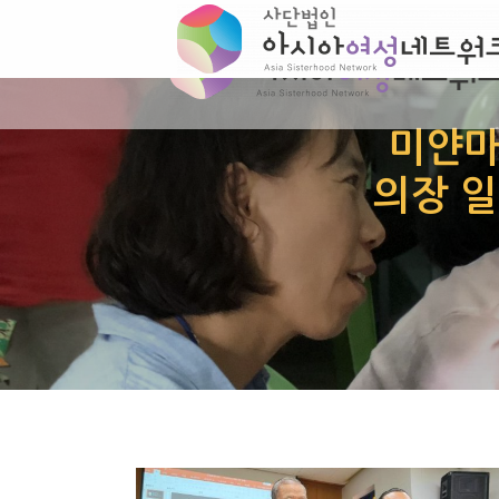
미얀마 
의장 일