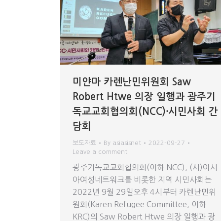
미얀마 카렌난민위원회 Saw
Robert Htwe 의장 일행과 광주기
독교교회협의회(NCC)⸱시민사회 간
담회
보도자료
By
asiasisnet
2022-09-27
Leave a comment
광주기독교교회협의회(이하 NCC), (사)아시
아여성네트워크를 비롯한 지역 시민사회는
2022년 9월 29일오후 4시부터 카렌난민위
원회(Karen Refugee Committee, 이하
KRC)의 Saw Robert Htwe 의장 일행과 광