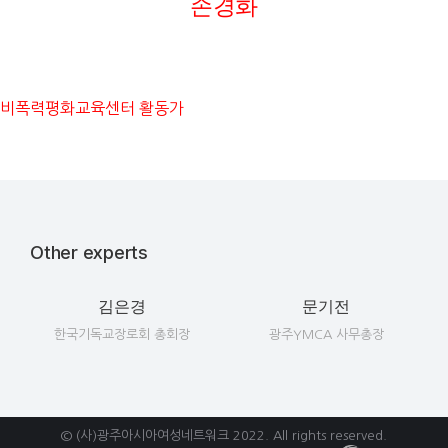
손경화
비폭력평화교육센터 활동가
Other experts
김은경
문기전
한국기독교장로회 총회장
광주YMCA 사무총장
© (사)광주아시아여성네트워크
2022
. All rights reserved.